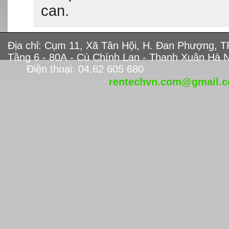
can.
Địa chỉ: Cụm 11, Xã Tân Hội, H. Đan Phươ
Tầng 6 - 80A - Cù Chính Lan - Thanh Xuân Hà N
Điện thoại: 04.62 605
rentechvn.com@gmail.