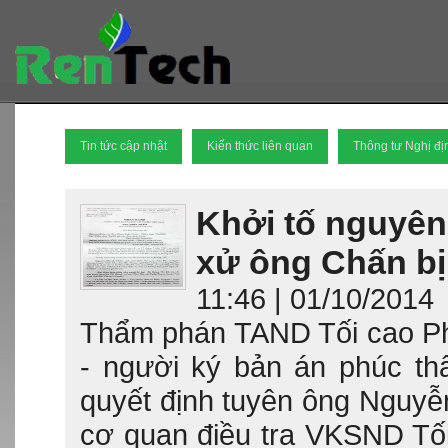
Tin tức cập nhật
Kiến thức liên quan
Thông tư Nghị đị
Khởi tố nguyê
xử ông Chấn bị
11:46
|
01/10/2014
Thẩm phán TAND Tối cao Ph
- người ký bản án phúc t
quyết định tuyên ông Nguyễ
cơ quan điều tra VKSND Tối 